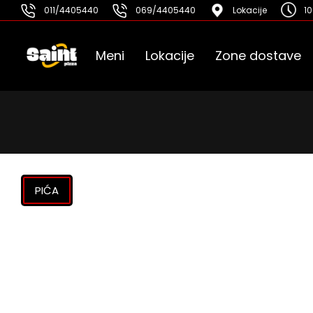
011/4405440
069/4405440
Lokacije
10
Meni
Lokacije
Zone dostave
PIĆA