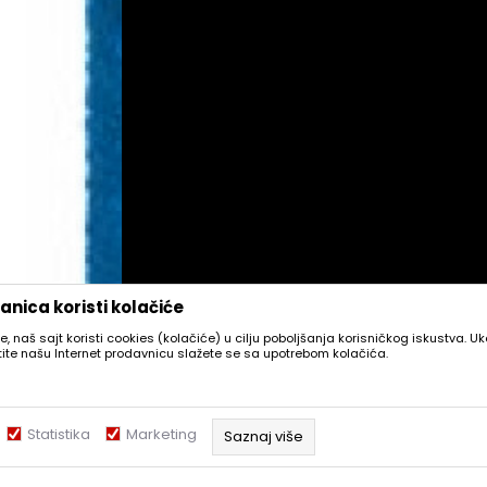
nica koristi kolačiće
e, naš sajt koristi cookies (kolačiće) u cilju poboljšanja korisničkog iskustva. U
stite našu Internet prodavnicu slažete se sa upotrebom kolačića.
Statistika
Marketing
Saznaj više