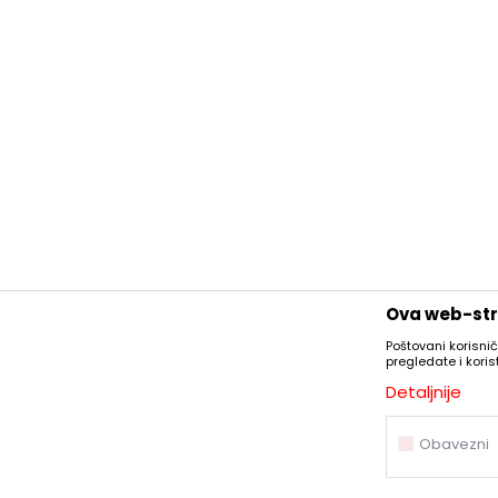
Ova web-stra
Poštovani korisnič
pregledate i kori
Detaljnije
Obavezni