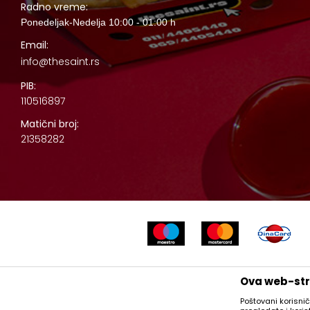
Radno vreme:
Ponedeljak-Nedelja 10:00 - 01:00 h
Email:
info@thesaint.rs
PIB:
110516897
Matični broj:
21358282
Nastojimo da budemo što precizniji u opisu proizvoda, prikazu slika
Ova web-stra
Poštovani korisnič