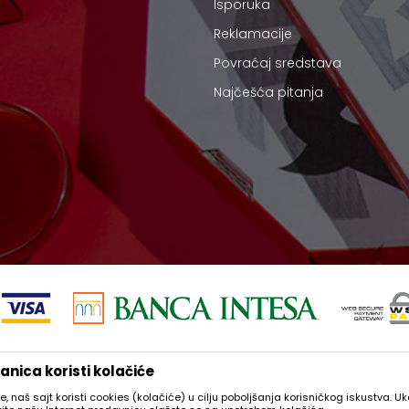
Isporuka
Reklamacije
Povraćaj sredstava
Najčešća pitanja
 i samih cena, ali ne možemo garantovati da su sve informacije kompletne i
nica koristi kolačiće
podrazumeva da su dostupni u svakom trenutku.
e, naš sajt koristi cookies (kolačiće) u cilju poboljšanja korisničkog iskustva. U
©2026
thesaint.rs
, Izrada
NB SOFT
. Sva prava zadržana.