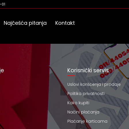
-01
Najčešća pitanja
Kontakt
je
Korisnički servis
Uslovi korišćenja i prodaje
Politika privatnosti
Kako kupiti
Načini plaćanja
Plaćanje karticama