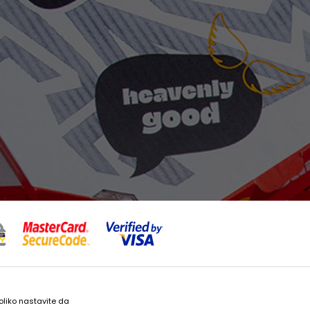
 bez grešaka. Svi artikli prikazani na sajtu su deo naše ponude i ne
koliko nastavite da