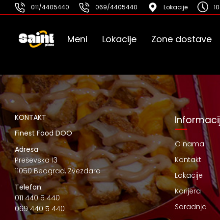
011/4405440
069/4405440
Lokacije
10
Meni
Lokacije
Zone dostave
KONTAKT
Informaci
Finest Food DOO
O nama
Adresa
Kontakt
Preševska 13
11050 Beograd, Zvezdara
Lokacije
Telefon:
Karijera
011 440 5 440
Saradnja
069 440 5 440