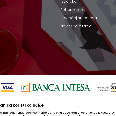
Isporuka
Reklamacije
Povraćaj sredstava
Najčešća pitanja
 i samih cena, ali ne možemo garantovati da su sve informacije kompletne i
nica koristi kolačiće
podrazumeva da su dostupni u svakom trenutku.
e, naš sajt koristi cookies (kolačiće) u cilju poboljšanja korisničkog iskustva. U
©2026
thesaint.rs
, Izrada
NB SOFT
. Sva prava zadržana.