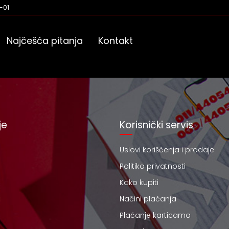
-01
Najčešća pitanja
Kontakt
je
Korisnički servis
Uslovi korišćenja i prodaje
Politika privatnosti
Kako kupiti
Načini plaćanja
Plaćanje karticama