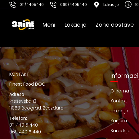
011/4405440
069/4405440
Lokacije
10
Meni
Lokacije
Zone dostave
KONTAKT
Informaci
Finest Food DOO
O nama
Adresa
Kontakt
Preševska 13
11050 Beograd, Zvezdara
Lokacije
Telefon:
Karijera
011 440 5 440
Saradnja
069 440 5 440