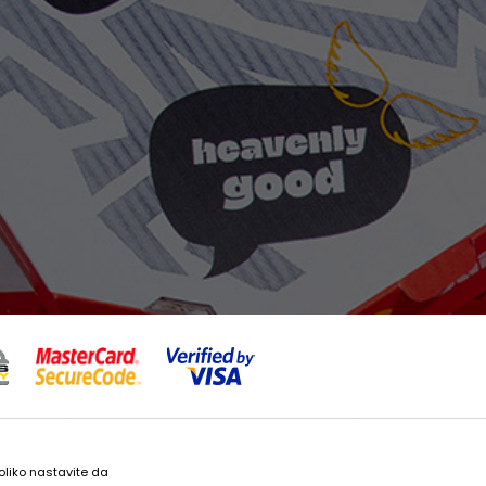
 bez grešaka. Svi artikli prikazani na sajtu su deo naše ponude i ne
koliko nastavite da