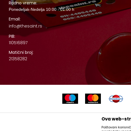
Radno vreme:
Ponedeljak-Nedelja 10:00 - 01:00 h
Email:
info@thesaint.rs
PIB:
110516897
Matični broj:
21358282
Nastojimo da budemo što precizniji u opisu proizvoda, prikazu slika
Ova web-stra
Poštovani korisnič