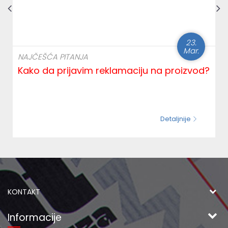
23.
Mar.
NAJČEŠĆA PITANJA
Kako da prijavim reklamaciju na proizvod?
Detaljnije
KONTAKT
Finest Food DOO
Informacije