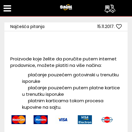
Najčešća pitanja
15.11.2017.
KAKO SE PLAĆA?
Proizvode koje želite da poručite putem internet
prodavnice, možete platiti na više načina:
plaćanje pouzećem gotovinski u trenutku
isporuke
plaćanje pouzećem putem platne kartice
u trenutku isporuke
platnim karticama tokom procesa
kupovine na sajtu.